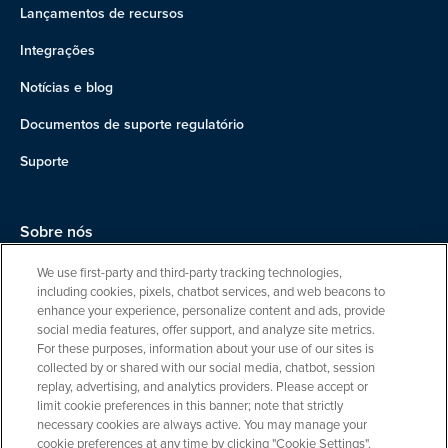
Lançamentos de recursos
Integrações
Notícias e blog
Documentos de suporte regulatório
Suporte
Sobre nós
Equipe
We use first-party and third-party tracking technologies,
including cookies, pixels, chatbot services, and web beacons to
Carreiras
enhance your experience, personalize content and ads, provide
social media features, offer support, and analyze site metrics.
Entre em contato
For these purposes, information about your use of our sites is
collected by or shared with our social media, chatbot, session
replay, advertising, and analytics providers. Please accept or
limit cookie preferences in this banner; note that strictly
necessary cookies are always active. You may manage your
cookie preferences at any time by clicking "Cookie Settings".