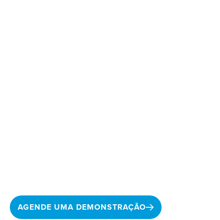
LABACE 2025
Visite o estande C12 ou agende uma
demonstração presencial para ver como a
ForeFlight está integrando tudo para
departamentos de voo com novos recursos
poderosos e melhorias de produto.
AGENDE UMA DEMONSTRAÇÃO