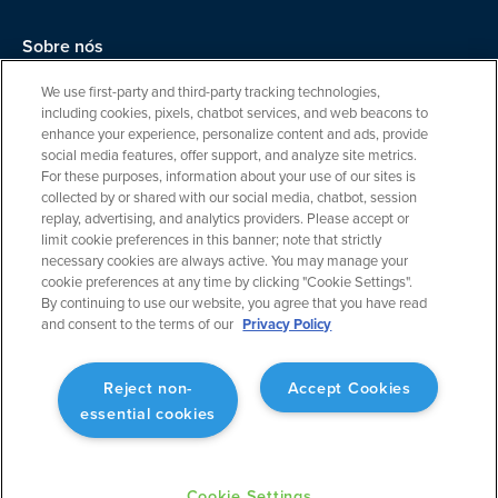
Sobre nós
Equipe
We use first-party and third-party tracking technologies,
including cookies, pixels, chatbot services, and web beacons to
Carreiras
enhance your experience, personalize content and ads, provide
social media features, offer support, and analyze site metrics.
Entre em contato
For these purposes, information about your use of our sites is
collected by or shared with our social media, chatbot, session
replay, advertising, and analytics providers. Please accept or
limit cookie preferences in this banner; note that strictly
necessary cookies are always active. You may manage your
cookie preferences at any time by clicking "Cookie Settings".
By continuing to use our website, you agree that you have read
and consent to the terms of our
Privacy Policy
Política de privacidade
Cookie Settings
Reject non-
Accept Cookies
essential cookies
Termos de serviço
© 2024 ForeFlight, uma empresa da Boeing. Todos os direitos
reservados.
Cookie Settings