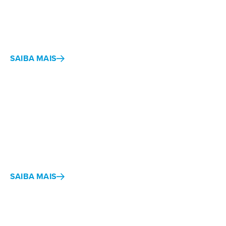
ao planejar e gerenciar voos.
SAIBA MAIS
ForeFlight Mobile
O ForeFlight Mobile é o EFB número um do mundo para a
aviação executiva. No solo e no ar, o ForeFlight Mobile é a
ferramenta mais poderosa, integrada e confiável do setor.
SAIBA MAIS
Cartografia e Gráficos