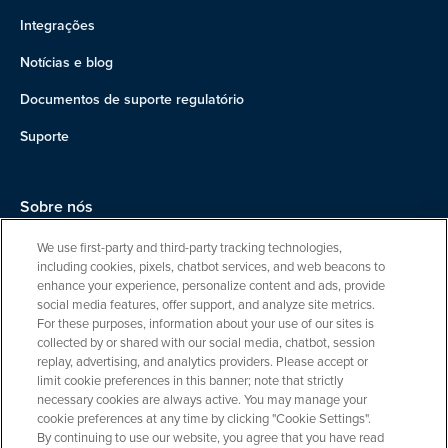
Integrações
Notícias e blog
Documentos de suporte regulatório
Suporte
Sobre nós
Equipe
We use first-party and third-party tracking technologies,
including cookies, pixels, chatbot services, and web beacons to
Carreiras
enhance your experience, personalize content and ads, provide
social media features, offer support, and analyze site metrics.
Entre em contato
For these purposes, information about your use of our sites is
collected by or shared with our social media, chatbot, session
replay, advertising, and analytics providers. Please accept or
limit cookie preferences in this banner; note that strictly
necessary cookies are always active. You may manage your
cookie preferences at any time by clicking "Cookie Settings".
By continuing to use our website, you agree that you have read