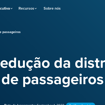
cutiva
Recursos
Sobre nós
e passageiros
edução da distr
de passageiros