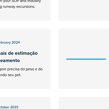
th your SOP and industry
ng runway excursions.
ebruary 2024
ais de estimação
nceamento
em precisa do peso e do
indo seu pet.
ctober 2023