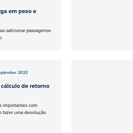
rga em peso e
 ao adicionar passageiros
o
eptember 2023
 cálculo de retorno
s importantes com
ao fazer uma devolução