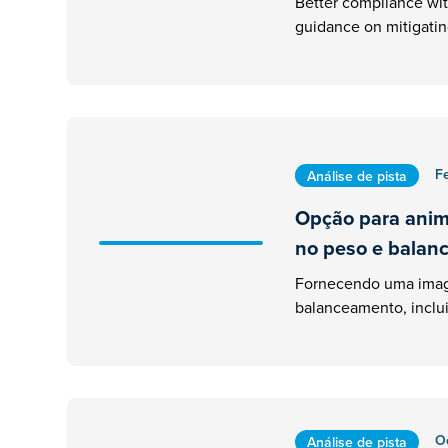
Better compliance wi
guidance on mitigati
F
Análise de pista
Opção para anim
no peso e bala
Fornecendo uma imag
balanceamento, inclu
O
Análise de pista