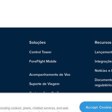
Soluções
Recursos
Control Tower
Lançament
ForeFlight Mobile
Integraçõe
Notícias e 
Acompanhamento de Voo
Documento
Suporte de Viagem
regulatório
Cartografia e Gráficos
Suporte
Planejamento de Voo
Accept Cookie
ncluding cookies, pixels, chatbot services, and web
Análise de pista