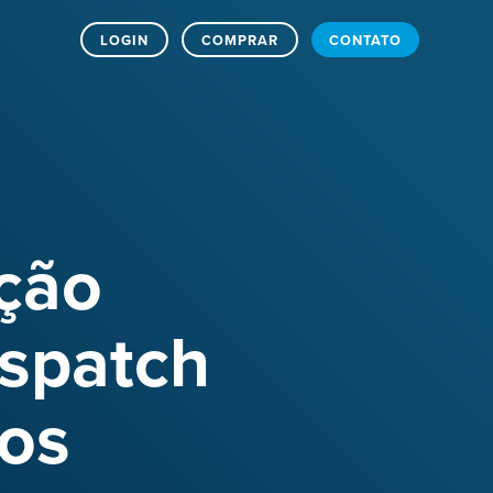
LOGIN
COMPRAR
CONTATO
ação
ispatch
los