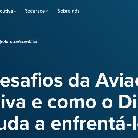
cutiva
Recursos
Sobre nós
juda a enfrentá-los
esafios da Avi
iva e como o D
uda a enfrentá-