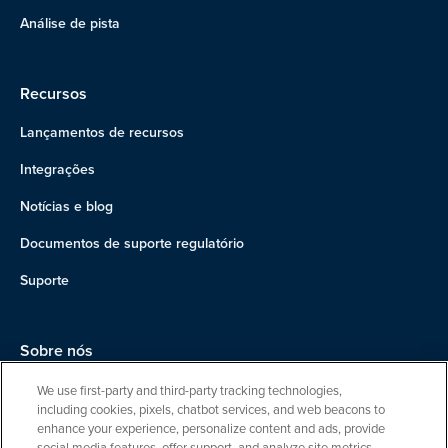
Análise de pista
Recursos
Lançamentos de recursos
Integrações
Notícias e blog
Documentos de suporte regulatório
Suporte
Sobre nós
Equipe
We use first-party and third-party tracking technologies,
including cookies, pixels, chatbot services, and web beacons to
Carreiras
enhance your experience, personalize content and ads, provide
social media features, offer support, and analyze site metrics.