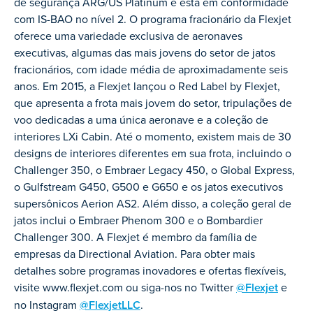
de segurança ARG/US Platinum e está em conformidade
com IS-BAO no nível 2. O programa fracionário da Flexjet
oferece uma variedade exclusiva de aeronaves
executivas, algumas das mais jovens do setor de jatos
fracionários, com idade média de aproximadamente seis
anos. Em 2015, a Flexjet lançou o Red Label by Flexjet,
que apresenta a frota mais jovem do setor, tripulações de
voo dedicadas a uma única aeronave e a coleção de
interiores LXi Cabin. Até o momento, existem mais de 30
designs de interiores diferentes em sua frota, incluindo o
Challenger 350, o Embraer Legacy 450, o Global Express,
o Gulfstream G450, G500 e G650 e os jatos executivos
supersônicos Aerion AS2. Além disso, a coleção geral de
jatos inclui o Embraer Phenom 300 e o Bombardier
Challenger 300. A Flexjet é membro da família de
empresas da Directional Aviation. Para obter mais
detalhes sobre programas inovadores e ofertas flexíveis,
visite www.flexjet.com ou siga-nos no Twitter
@Flexjet
e
no Instagram
@FlexjetLLC
.