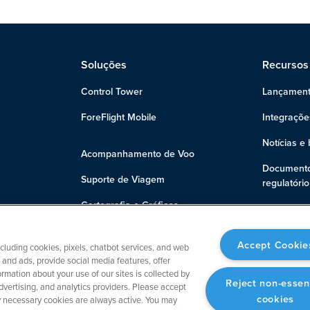
Soluções
Recursos
Control Tower
Lançament
ForeFlight Mobile
Integraçõe
Notícias e 
Acompanhamento de Voo
Documento
Suporte de Viagem
regulatório
Cartografia e Gráficos
Suporte
Planejamento de Voo
Accept Cookie
ncluding cookies, pixels, chatbot services, and web
Análise de pista
and ads, provide social media features, offer
rmation about your use of our sites is collected by
Reject non-essen
dvertising, and analytics providers. Please accept
cookies
tly necessary cookies are always active. You may