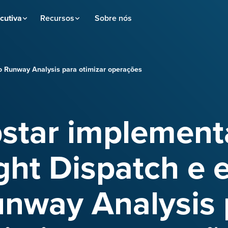
cutiva
Recursos
Sobre nós
o Runway Analysis para otimizar operações
star implement
ght Dispatch e
unway Analysis 