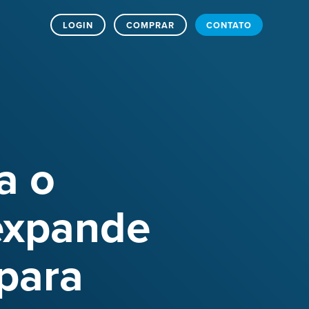
LOGIN
COMPRAR
CONTATO
a o
 expande
para