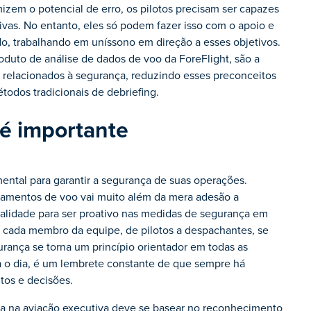
zem o potencial de erro, os pilotos precisam ser capazes
tivas. No entanto, eles só podem fazer isso com o apoio e
o, trabalhando em uníssono em direção a esses objetivos.
uto de análise de dados de voo da ForeFlight, são a
os relacionados à segurança, reduzindo esses preconceitos
odos tradicionais de debriefing.
 é importante
ntal para garantir a segurança de suas operações.
rtamentos de voo vai muito além da mera adesão a
alidade para ser proativo nas medidas de segurança em
, cada membro da equipe, de pilotos a despachantes, se
rança se torna um princípio orientador em todas as
ra o dia, é um lembrete constante de que sempre há
os e decisões.
ça na aviação executiva deve se basear no reconhecimento