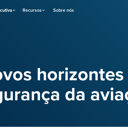
cutiva
Recursos
Sobre nós
vos horizontes
gurança da avia