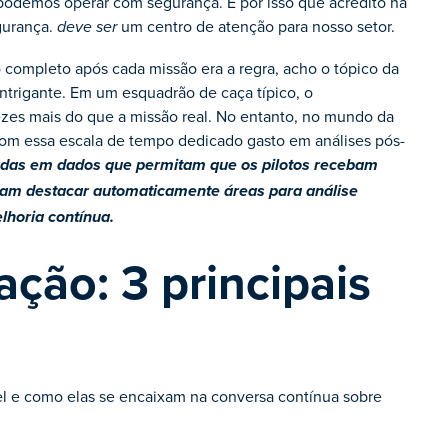
 podemos operar com segurança. É por isso que acredito na
gurança.
um centro de atenção para nosso setor.
deve ser
 completo após cada missão era a regra, acho o tópico da
intrigante. Em um esquadrão de caça típico, o
vezes mais do que a missão real. No entanto, no mundo da
om essa escala de tempo dedicado gasto em análises pós-
adas em dados que permitam que os pilotos recebam
am destacar automaticamente áreas para análise
lhoria contínua.
ção: 3 principais
el e como elas se encaixam na conversa contínua sobre