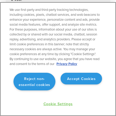
We use first-party and third-party tracking technologies,
including cookies, pixels, chatbot services, and web beacons to
enhance your experience, personalize content and ads, provide
social media features, offer support, and analyze site metrics.
For these purposes, information about your use of our sites is
March 2023
Planejamento de Voo
collected by or shared with our social media, chatbot, session
replay, advertising, and analytics providers. Please accept or
Filtros rápidos para mapas aeronáuticos
limit cookie preferences in this banner; note that strictly
necessary cookies are always active. You may manage your
Personalize o mapa aeronáutico de acordo com o
cookie preferences at any time by clicking "Cookie Settings".
que você deseja ver.
By continuing to use our website, you agree that you have read
and consent to the terms of our
Privacy Policy
Reject non-
Accept Cookies
essential cookies
March 2023
Planejamento de Voo
Gerente de Pessoas: Adicionar código de tripulação
Cookie Settings
Melhor alinhamento com sua ferramenta de
agendamento.