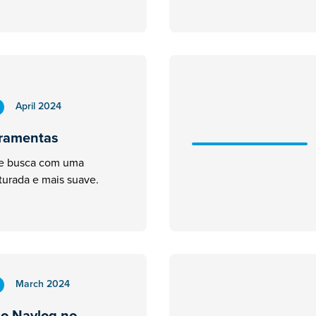
April 2024
rramentas
de busca com uma
turada e mais suave.
March 2024
ao Navlog no