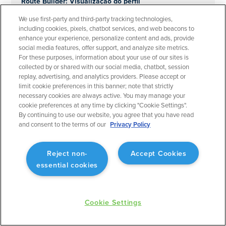
Route Builder: Visualização do perfil
Fornece outra dimensão de visibilidade ao planejar
We use first-party and third-party tracking technologies,
o voo.
including cookies, pixels, chatbot services, and web beacons to
enhance your experience, personalize content and ads, provide
social media features, offer support, and analyze site metrics.
For these purposes, information about your use of our sites is
collected by or shared with our social media, chatbot, session
replay, advertising, and analytics providers. Please accept or
limit cookie preferences in this banner; note that strictly
March 2023
Planejamento de Voo
necessary cookies are always active. You may manage your
cookie preferences at any time by clicking "Cookie Settings".
Filtros rápidos para mapas aeronáuticos
By continuing to use our website, you agree that you have read
and consent to the terms of our
Privacy Policy
Personalize o mapa aeronáutico de acordo com o
que você deseja ver.
Reject non-
Accept Cookies
essential cookies
Cookie Settings
March 2023
Planejamento de Voo
Gerente de Pessoas: Adicionar código de tripulação