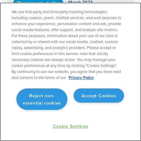
March 2023
Planejamento de Voo
We use first-party and third-party tracking technologies,
Filtros rápidos para mapas aeronáuticos
including cookies, pixels, chatbot services, and web beacons to
enhance your experience, personalize content and ads, provide
Personalize o mapa aeronáutico de acordo com o
social media features, offer support, and analyze site metrics.
que você deseja ver.
For these purposes, information about your use of our sites is
collected by or shared with our social media, chatbot, session
replay, advertising, and analytics providers. Please accept or
limit cookie preferences in this banner; note that strictly
necessary cookies are always active. You may manage your
cookie preferences at any time by clicking "Cookie Settings".
By continuing to use our website, you agree that you have read
March 2023
Planejamento de Voo
and consent to the terms of our
Privacy Policy
Gerente de Pessoas: Adicionar código de tripulação
Melhor alinhamento com sua ferramenta de
Reject non-
Accept Cookies
agendamento.
essential cookies
Cookie Settings