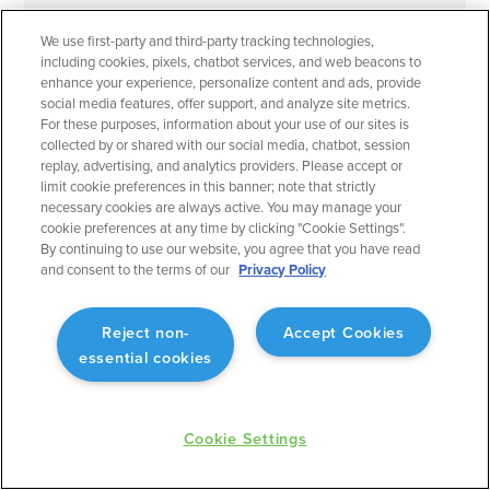
March 2023
Planejamento de Voo
We use first-party and third-party tracking technologies,
including cookies, pixels, chatbot services, and web beacons to
Filtros rápidos para mapas aeronáuticos
enhance your experience, personalize content and ads, provide
social media features, offer support, and analyze site metrics.
Personalize o mapa aeronáutico de acordo com o
For these purposes, information about your use of our sites is
que você deseja ver.
collected by or shared with our social media, chatbot, session
replay, advertising, and analytics providers. Please accept or
limit cookie preferences in this banner; note that strictly
necessary cookies are always active. You may manage your
cookie preferences at any time by clicking "Cookie Settings".
By continuing to use our website, you agree that you have read
and consent to the terms of our
Privacy Policy
March 2023
Planejamento de Voo
Gerente de Pessoas: Adicionar código de tripulação
Reject non-
Accept Cookies
Melhor alinhamento com sua ferramenta de
essential cookies
agendamento.
Cookie Settings