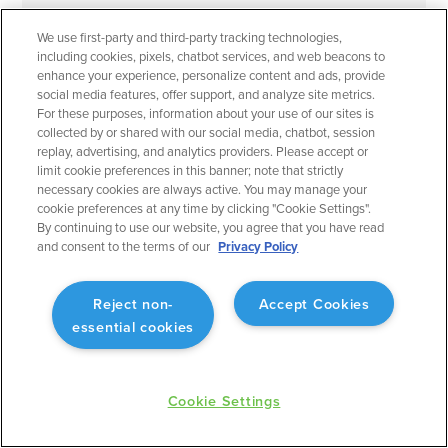
Fornece outra dimensão de visibilidade ao planejar
We use first-party and third-party tracking technologies,
o voo.
including cookies, pixels, chatbot services, and web beacons to
enhance your experience, personalize content and ads, provide
social media features, offer support, and analyze site metrics.
For these purposes, information about your use of our sites is
collected by or shared with our social media, chatbot, session
replay, advertising, and analytics providers. Please accept or
March 2023
Planejamento de Voo
limit cookie preferences in this banner; note that strictly
necessary cookies are always active. You may manage your
Filtros rápidos para mapas aeronáuticos
cookie preferences at any time by clicking "Cookie Settings".
By continuing to use our website, you agree that you have read
Personalize o mapa aeronáutico de acordo com o
and consent to the terms of our
Privacy Policy
que você deseja ver.
Reject non-
Accept Cookies
essential cookies
March 2023
Planejamento de Voo
Cookie Settings
Gerente de Pessoas: Adicionar código de tripulação