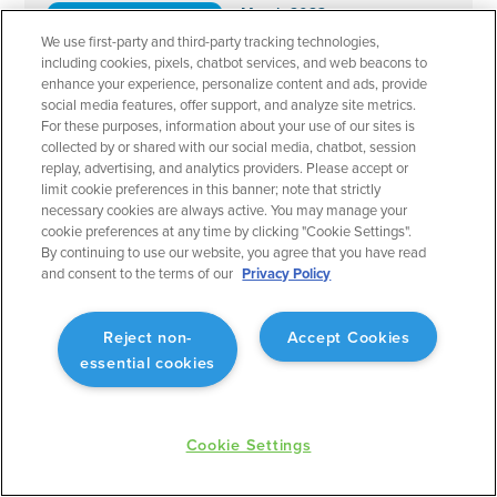
March 2023
Planejamento de Voo
We use first-party and third-party tracking technologies,
Route Builder: vários ajustes por waypoint
including cookies, pixels, chatbot services, and web beacons to
enhance your experience, personalize content and ads, provide
Planejamento de voo preciso até o waypoint.
social media features, offer support, and analyze site metrics.
For these purposes, information about your use of our sites is
collected by or shared with our social media, chatbot, session
replay, advertising, and analytics providers. Please accept or
limit cookie preferences in this banner; note that strictly
necessary cookies are always active. You may manage your
March 2023
cookie preferences at any time by clicking "Cookie Settings".
Planejamento de Voo
By continuing to use our website, you agree that you have read
and consent to the terms of our
Privacy Policy
Route Builder: Visualização do perfil
Fornece outra dimensão de visibilidade ao planejar
o voo.
Reject non-
Accept Cookies
essential cookies
Cookie Settings
March 2023
Planejamento de Voo